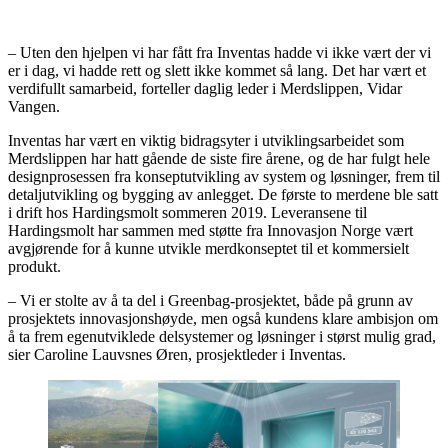
– Uten den hjelpen vi har fått fra Inventas hadde vi ikke vært der vi
er i dag, vi hadde rett og slett ikke kommet så lang. Det har vært et
verdifullt samarbeid, forteller daglig leder i Merdslippen, Vidar
Vangen.
Inventas har vært en viktig bidragsyter i utviklingsarbeidet som
Merdslippen har hatt gående de siste fire årene, og de har fulgt hele
designprosessen fra konseptutvikling av system og løsninger, frem til
detaljutvikling og bygging av anlegget. De første to merdene ble satt
i drift hos Hardingsmolt sommeren 2019. Leveransene til
Hardingsmolt har sammen med støtte fra Innovasjon Norge vært
avgjørende for å kunne utvikle merdkonseptet til et kommersielt
produkt.
– Vi er stolte av å ta del i Greenbag-prosjektet, både på grunn av
prosjektets innovasjonshøyde, men også kundens klare ambisjon om
å ta frem egenutviklede delsystemer og løsninger i størst mulig grad,
sier Caroline Lauvsnes Øren, prosjektleder i Inventas.