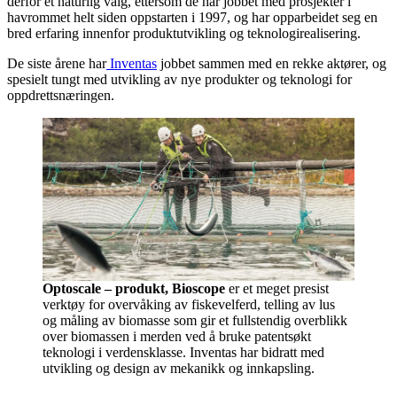
derfor et naturlig valg, ettersom de har jobbet med prosjekter i
havrommet helt siden oppstarten i 1997, og har opparbeidet seg en
bred erfaring innenfor produktutvikling og teknologirealisering.
De siste årene har
Inventas
jobbet sammen med en rekke aktører, og
spesielt tungt med utvikling av nye produkter og teknologi for
oppdrettsnæringen.
Optoscale – produkt, Bioscope
er et meget presist
verktøy for overvåking av fiskevelferd, telling av lus
og måling av biomasse som gir et fullstendig overblikk
over biomassen i merden ved å bruke patentsøkt
teknologi i verdensklasse. Inventas har bidratt med
utvikling og design av mekanikk og innkapsling.