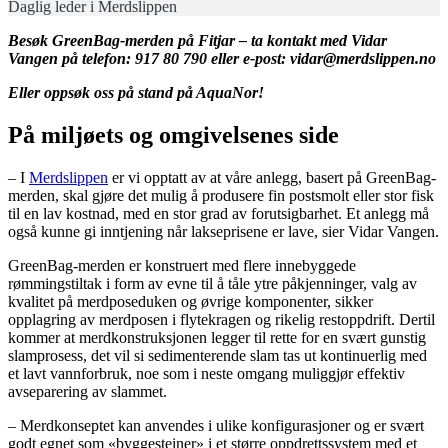
Daglig leder i Merdslippen
Besøk GreenBag-merden på Fitjar – ta kontakt med Vidar
Vangen på telefon: 917 80 790 eller e-post:
vidar@merdslippen.no
Eller oppsøk oss på stand på AquaNor!
På miljøets og omgivelsenes side
– I
Merdslippen
er vi opptatt av at våre anlegg, basert på GreenBag-
merden, skal gjøre det mulig å produsere fin postsmolt eller stor fisk
til en lav kostnad, med en stor grad av forutsigbarhet. Et anlegg må
også kunne gi inntjening når lakseprisene er lave, sier Vidar Vangen.
GreenBag-merden er konstruert med flere innebyggede
rømmingstiltak i form av evne til å tåle ytre påkjenninger, valg av
kvalitet på merdposeduken og øvrige komponenter, sikker
opplagring av merdposen i flytekragen og rikelig restoppdrift. Dertil
kommer at merdkonstruksjonen legger til rette for en svært gunstig
slamprosess, det vil si sedimenterende slam tas ut kontinuerlig med
et lavt vannforbruk, noe som i neste omgang muliggjør effektiv
avseparering av slammet.
– Merdkonseptet kan anvendes i ulike konfigurasjoner og er svært
godt egnet som «byggesteiner» i et større oppdrettssystem med et