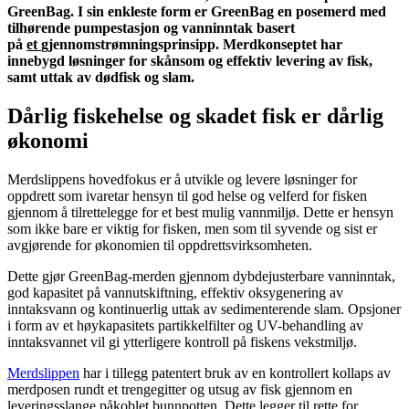
GreenBag. I sin enkleste form er GreenBag en posemerd med
tilhørende pumpestasjon og vanninntak basert
på
et
gjennomstrømningsprinsipp. Merdkonseptet har
innebygd løsninger for skånsom og effektiv levering av fisk,
samt uttak av dødfisk og slam.
Dårlig fiskehelse og skadet fisk er dårlig
økonomi
Merdslippens hovedfokus er å utvikle og levere løsninger for
oppdrett som ivaretar hensyn til god helse og velferd for fisken
gjennom å tilrettelegge for et best mulig vannmiljø. Dette er hensyn
som ikke bare er viktig for fisken, men som til syvende og sist er
avgjørende for økonomien til oppdrettsvirksomheten.
Dette gjør GreenBag-merden gjennom dybdejusterbare vanninntak,
god kapasitet på vannutskiftning, effektiv oksygenering av
inntaksvann og kontinuerlig uttak av sedimenterende slam. Opsjoner
i form av et høykapasitets partikkelfilter og UV-behandling av
inntaksvannet vil gi ytterligere kontroll på fiskens vekstmiljø.
Merdslippen
har i tillegg patentert bruk av en kontrollert kollaps av
merdposen rundt et trengegitter og utsug av fisk gjennom en
leveringsslange påkoblet bunnpotten. Dette legger til rette for