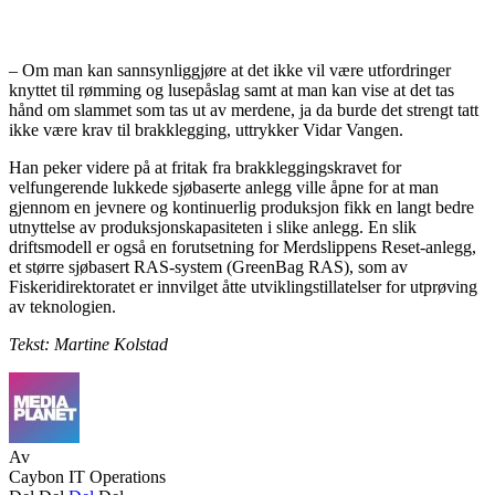
– Om man kan sannsynliggjøre at det ikke vil være utfordringer
knyttet til rømming og lusepåslag samt at man kan vise at det tas
hånd om slammet som tas ut av merdene, ja da burde det strengt tatt
ikke være krav til brakklegging, uttrykker Vidar Vangen.
Han peker videre på at fritak fra brakkleggingskravet for
velfungerende lukkede sjøbaserte anlegg ville åpne for at man
gjennom en jevnere og kontinuerlig produksjon fikk en langt bedre
utnyttelse av produksjonskapasiteten i slike anlegg. En slik
driftsmodell er også en forutsetning for Merdslippens Reset-anlegg,
et større sjøbasert RAS-system (GreenBag RAS), som av
Fiskeridirektoratet er innvilget åtte utviklingstillatelser for utprøving
av teknologien.
Tekst: Martine Kolstad
Av
Caybon IT Operations