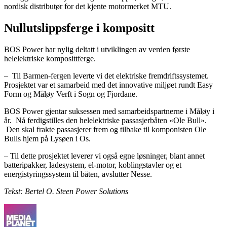
nordisk distributør for det kjente motormerket MTU.
Nullutslippsferge i kompositt
BOS Power har nylig deltatt i utviklingen av verden første
helelektriske komposittferge.
– Til Barmen-fergen leverte vi det elektriske fremdriftssystemet.
Prosjektet var et samarbeid med det innovative miljøet rundt Easy
Form og Måløy Verft i Sogn og Fjordane.
BOS Power gjentar suksessen med samarbeidspartnerne i Måløy i
år. Nå ferdigstilles den helelektriske passasjerbåten «Ole Bull».
Den skal frakte passasjerer frem og tilbake til komponisten Ole
Bulls hjem på Lysøen i Os.
– Til dette prosjektet leverer vi også egne løsninger, blant annet
batteripakker, ladesystem, el-motor, koblingstavler og et
energistyringssystem til båten, avslutter Nesse.
Tekst: Bertel O. Steen Power Solutions