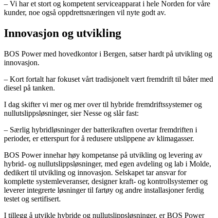
– Vi har et stort og kompetent serviceapparat i hele Norden for våre
kunder, noe også oppdrettsnæringen vil nyte godt av.
Innovasjon og utvikling
BOS Power med hovedkontor i Bergen, satser hardt på utvikling og
innovasjon.
– Kort fortalt har fokuset vårt tradisjonelt vært fremdrift til båter med
diesel på tanken.
I dag skifter vi mer og mer over til hybride fremdriftssystemer og
nullutslippsløsninger, sier Nesse og slår fast:
– Særlig hybridløsninger der batterikraften overtar fremdriften i
perioder, er etterspurt for å redusere utslippene av klimagasser.
BOS Power innehar høy kompetanse på utvikling og levering av
hybrid- og nullutslippsløsninger, med egen avdeling og lab i Molde,
dedikert til utvikling og innovasjon. Selskapet tar ansvar for
komplette systemleveranser, designer kraft- og kontrollsystemer og
leverer integrerte løsninger til fartøy og andre installasjoner ferdig
testet og sertifisert.
I tillegg å utvikle hybride og nullutslippsløsninger, er BOS Power