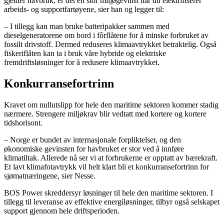
gjelder havbruk, er det en stor miljøgevinst når du elektrifiserer
arbeids- og supportfartøyene, sier han og legger til:
– I tillegg kan man bruke batteripakker sammen med
dieselgeneratorene om bord i fôrflåtene for å minske forbruket av
fossilt drivstoff. Dermed reduseres klimaavtrykket betraktelig. Også
fiskeriflåten kan ta i bruk våre hybride og elektriske
fremdriftsløsninger for å redusere klimaavtrykket.
Konkurransefortrinn
Kravet om nullutslipp for hele den maritime sektoren kommer stadig
nærmere. Strengere miljøkrav blir vedtatt med kortere og kortere
tidshorisont.
– Norge er bundet av internasjonale forpliktelser, og den
økonomiske gevinsten for havbruket er stor ved å innføre
klimatiltak. Allerede nå ser vi at forbrukerne er opptatt av bærekraft.
Et lavt klimafotavtrykk vil helt klart bli et konkurransefortrinn for
sjømatnæringene, sier Nesse.
BOS Power skreddersyr løsninger til hele den maritime sektoren. I
tillegg til leveranse av effektive energiløsninger, tilbyr også selskapet
support gjennom hele driftsperioden.