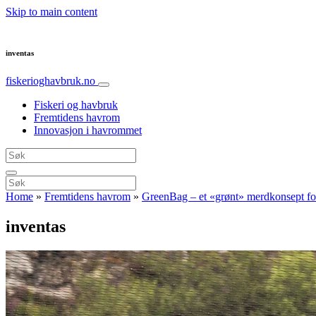
Skip to main content
inventas
fiskerioghavbruk.no
Fiskeri og havbruk
Fremtidens havrom
Innovasjon i havrommet
Home
»
Fremtidens havrom
»
GreenBag – et «grønt» merdkonsept for
inventas