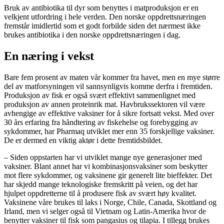
Bruk av antibiotika til dyr som benyttes i matproduksjon er en
velkjent utfordring i hele verden. Den norske oppdrettsnæringen
fremstår imidlertid som et godt forbilde siden det nærmest ikke
brukes antibiotika i den norske oppdrettsnæringen i dag.
En næring i vekst
Bare fem prosent av maten vår kommer fra havet, men en mye større
del av matforsyningen vil sannsynligvis komme derfra i fremtiden.
Produksjon av fisk er også svært effektivt sammenlignet med
produksjon av annen proteinrik mat. Havbrukssektoren vil være
avhengige av effektive vaksiner for å sikre fortsatt vekst. Med over
30 års erfaring fra håndtering av fiskehelse og forebygging av
sykdommer, har Pharmaq utviklet mer enn 35 forskjellige vaksiner.
De er dermed en viktig aktør i dette fremtidsbildet.
– Siden oppstarten har vi utviklet mange nye generasjoner med
vaksiner. Blant annet har vi kombinasjonsvaksiner som beskytter
mot flere sykdommer, og vaksinene gir generelt lite bieffekter. Det
har skjedd mange teknologiske fremskritt på veien, og det har
hjulpet oppdretterne til å produsere fisk av svært høy kvalitet.
Vaksinene våre brukes til laks i Norge, Chile, Canada, Skottland og
Irland, men vi selger også til Vietnam og Latin-Amerika hvor de
benytter vaksiner til fisk som pangasius og tilapia. I tillegg brukes