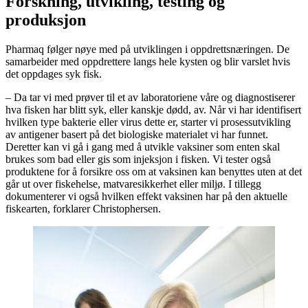
Forskning, utvikling, testing og
produksjon
Pharmaq følger nøye med på utviklingen i oppdrettsnæringen. De
samarbeider med oppdrettere langs hele kysten og blir varslet hvis
det oppdages syk fisk.
– Da tar vi med prøver til et av laboratoriene våre og diagnostiserer
hva fisken har blitt syk, eller kanskje dødd, av. Når vi har identifisert
hvilken type bakterie eller virus dette er, starter vi prosessutvikling
av antigener basert på det biologiske materialet vi har funnet.
Deretter kan vi gå i gang med å utvikle vaksiner som enten skal
brukes som bad eller gis som injeksjon i fisken. Vi tester også
produktene for å forsikre oss om at vaksinen kan benyttes uten at det
går ut over fiskehelse, matvaresikkerhet eller miljø. I tillegg
dokumenterer vi også hvilken effekt vaksinen har på den aktuelle
fiskearten, forklarer Christophersen.