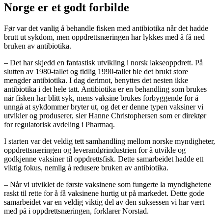
Norge er et godt forbilde
Før var det vanlig å behandle fisken med antibiotika når det hadde
brutt ut sykdom, men oppdrettsnæringen har lykkes med å få ned
bruken av antibiotika.
– Det har skjedd en fantastisk utvikling i norsk lakseoppdrett. På
slutten av 1980-tallet og tidlig 1990-tallet ble det brukt store
mengder antibiotika. I dag derimot, benyttes det nesten ikke
antibiotika i det hele tatt. Antibiotika er en behandling som brukes
når fisken har blitt syk, mens vaksine brukes forbyggende for å
unngå at sykdommer bryter ut, og det er denne typen vaksiner vi
utvikler og produserer, sier Hanne Christophersen som er direktør
for regulatorisk avdeling i Pharmaq.
I starten var det veldig tett samhandling mellom norske myndigheter,
oppdrettsnæringen og leverandørindustrien for å utvikle og
godkjenne vaksiner til oppdrettsfisk. Dette samarbeidet hadde ett
viktig fokus, nemlig å redusere bruken av antibiotika.
– Når vi utviklet de første vaksinene som fungerte la myndighetene
raskt til rette for å få vaksinene hurtig ut på markedet. Dette gode
samarbeidet var en veldig viktig del av den suksessen vi har vært
med på i oppdrettsnæringen, forklarer Norstad.