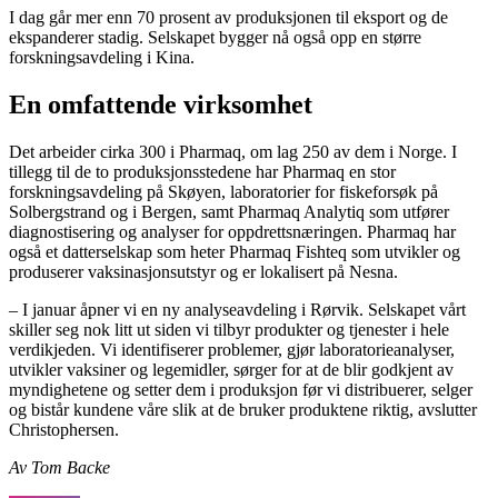
I dag går mer enn 70 prosent av produksjonen til eksport og de
ekspanderer stadig. Selskapet bygger nå også opp en større
forskningsavdeling i Kina.
En omfattende virksomhet
Det arbeider cirka 300 i Pharmaq, om lag 250 av dem i Norge. I
tillegg til de to produksjonsstedene har Pharmaq en stor
forskningsavdeling på Skøyen, laboratorier for fiskeforsøk på
Solbergstrand og i Bergen, samt Pharmaq Analytiq som utfører
diagnostisering og analyser for oppdrettsnæringen. Pharmaq har
også et datterselskap som heter Pharmaq Fishteq som utvikler og
produserer vaksinasjonsutstyr og er lokalisert på Nesna.
– I januar åpner vi en ny analyseavdeling i Rørvik. Selskapet vårt
skiller seg nok litt ut siden vi tilbyr produkter og tjenester i hele
verdikjeden. Vi identifiserer problemer, gjør laboratorieanalyser,
utvikler vaksiner og legemidler, sørger for at de blir godkjent av
myndighetene og setter dem i produksjon før vi distribuerer, selger
og bistår kundene våre slik at de bruker produktene riktig, avslutter
Christophersen.
Av Tom Backe