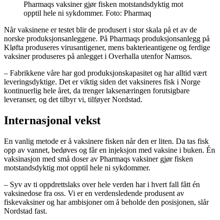
Pharmaqs vaksiner gjør fisken motstandsdyktig mot
opptil hele ni sykdommer. Foto: Pharmaq
Når vaksinene er testet blir de produsert i stor skala på et av de
norske produksjonsanleggene. På Pharmaqs produksjonsanlegg på
Kløfta produseres virusantigener, mens bakterieantigene og ferdige
vaksiner produseres på anlegget i Overhalla utenfor Namsos.
– Fabrikkene våre har god produksjonskapasitet og har alltid vært
leveringsdyktige. Det er viktig siden det vaksineres fisk i Norge
kontinuerlig hele året, da trenger laksenæringen forutsigbare
leveranser, og det tilbyr vi, tilføyer Nordstad.
Internasjonal vekst
En vanlig metode er å vaksinere fisken når den er liten. Da tas fisk
opp av vannet, bedøves og får en injeksjon med vaksine i buken. Én
vaksinasjon med små doser av Pharmaqs vaksiner gjør fisken
motstandsdyktig mot opptil hele ni sykdommer.
– Syv av ti oppdrettslaks over hele verden har i hvert fall fått én
vaksinedose fra oss. Vi er en verdensledende produsent av
fiskevaksiner og har ambisjoner om å beholde den posisjonen, slår
Nordstad fast.