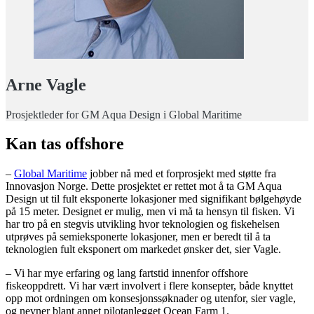
Arne Vagle
Prosjektleder for GM Aqua Design i Global Maritime
Kan tas offshore
–
Global Maritime
jobber nå med et forprosjekt med støtte fra
Innovasjon Norge. Dette prosjektet er rettet mot å ta GM Aqua
Design ut til fult eksponerte lokasjoner med signifikant bølgehøyde
på 15 meter. Designet er mulig, men vi må ta hensyn til fisken. Vi
har tro på en stegvis utvikling hvor teknologien og fiskehelsen
utprøves på semieksponerte lokasjoner, men er beredt til å ta
teknologien fult eksponert om markedet ønsker det, sier Vagle.
– Vi har mye erfaring og lang fartstid innenfor offshore
fiskeoppdrett. Vi har vært involvert i flere konsepter, både knyttet
opp mot ordningen om konsesjonssøknader og utenfor, sier vagle,
og nevner blant annet pilotanlegget Ocean Farm 1.