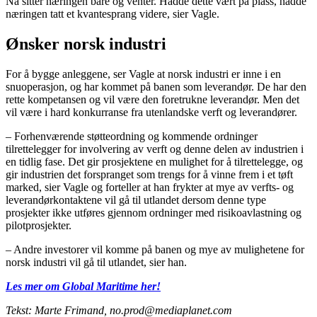
Nå sitter næringen bare og venter. Hadde dette vært på plass, hadde
næringen tatt et kvantesprang videre, sier Vagle.
Ønsker norsk industri
For å bygge anleggene, ser Vagle at norsk industri er inne i en
snuoperasjon, og har kommet på banen som leverandør. De har den
rette kompetansen og vil være den foretrukne leverandør. Men det
vil være i hard konkurranse fra utenlandske verft og leverandører.
– Forhenværende støtteordning og kommende ordninger
tilrettelegger for involvering av verft og denne delen av industrien i
en tidlig fase. Det gir prosjektene en mulighet for å tilrettelegge, og
gir industrien det forspranget som trengs for å vinne frem i et tøft
marked, sier Vagle og forteller at han frykter at mye av verfts- og
leverandørkontaktene vil gå til utlandet dersom denne type
prosjekter ikke utføres gjennom ordninger med risikoavlastning og
pilotprosjekter.
– Andre investorer vil komme på banen og mye av mulighetene for
norsk industri vil gå til utlandet, sier han.
Les mer om Global Maritime her!
Tekst: Marte Frimand,
no.prod@mediaplanet.com