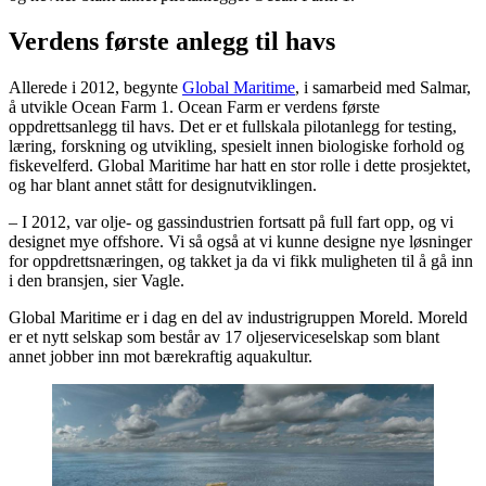
Verdens første anlegg til havs
Allerede i 2012, begynte
Global Maritime
, i samarbeid med Salmar,
å utvikle Ocean Farm 1. Ocean Farm er verdens første
oppdrettsanlegg til havs. Det er et fullskala pilotanlegg for testing,
læring, forskning og utvikling, spesielt innen biologiske forhold og
fiskevelferd. Global Maritime har hatt en stor rolle i dette prosjektet,
og har blant annet stått for designutviklingen.
– I 2012, var olje- og gassindustrien fortsatt på full fart opp, og vi
designet mye offshore. Vi så også at vi kunne designe nye løsninger
for oppdrettsnæringen, og takket ja da vi fikk muligheten til å gå inn
i den bransjen, sier Vagle.
Global Maritime er i dag en del av industrigruppen Moreld. Moreld
er et nytt selskap som består av 17 oljeserviceselskap som blant
annet jobber inn mot bærekraftig aquakultur.